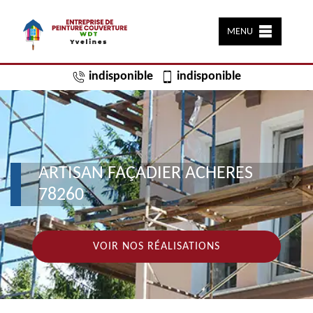
MENU
indisponible
indisponible
ARTISAN FAÇADIER ACHERES
78260
VOIR NOS RÉALISATIONS