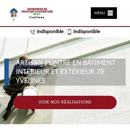
MENU
indisponible
indisponible
ARTISAN PEINTRE EN BÂTIMENT
INTÉRIEUR ET EXTÉRIEUR 78
YVELINES
VOIR NOS RÉALISATIONS