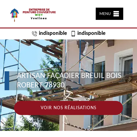
MENU
indisponible
indisponible
ARTISAN FAÇADIER BREUIL BOIS
ROBERT 78930
VOIR NOS RÉALISATIONS