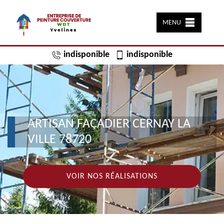
MENU
indisponible
indisponible
ARTISAN FAÇADIER CERNAY LA
VILLE 78720
VOIR NOS RÉALISATIONS