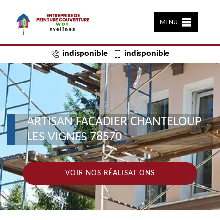
MENU
indisponible
indisponible
ARTISAN FAÇADIER CHANTELOUP
LES VIGNES 78570
VOIR NOS RÉALISATIONS