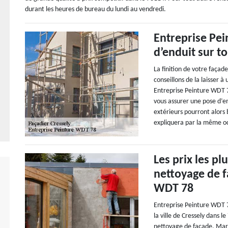
durant les heures de bureau du lundi au vendredi.
Entreprise Pei
d’enduit sur t
La finition de votre façad
conseillons de la laisser à
Entreprise Peinture WDT 78
vous assurer une pose d’en
extérieurs pourront alors b
expliquera par la même occ
Les prix les p
nettoyage de f
WDT 78
Entreprise Peinture WDT 78
la ville de Cressely dans l
nettoyage de façade. Maria