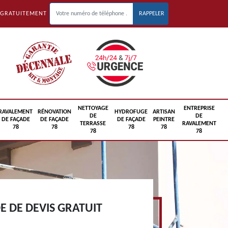
 GRATUITEMENT
NETTOYAGE
ENTREPRISE
RAVALEMENT
RÉNOVATION
HYDROFUGE
ARTISAN
DE
DE
DE FAÇADE
DE FAÇADE
DE FAÇADE
PEINTRE
TERRASSE
RAVALEMENT
78
78
78
78
78
78
 DE DEVIS GRATUIT