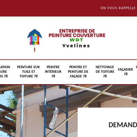
ON VOUS RAPPELLE
RATION
PEINTURE SUR
PEINTRE
PEINTRE ET
NETTOYAGE
FAÇADIER
SURE
TUILE ET
INTÉRIEUR
PEINTURE DE
DE TOITURE
78
S 78
TOITURE 78
78
FAÇADE 78
78
DEMANDE