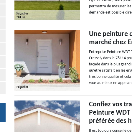
type de client ; vous pouv
permettra de mesurer les 
demande est possible dire
Une peinture d
marché chez E
Entreprise Peinture WDT 7
Cressely dans le 78114 po
façade dans le plus grand
qu’être satisfait en les en
très bonne qualité et cela
vous au mieux en appelant
Confiez vos tr
Peinture WDT 7
préférée des h
Il est toujours conseillé d