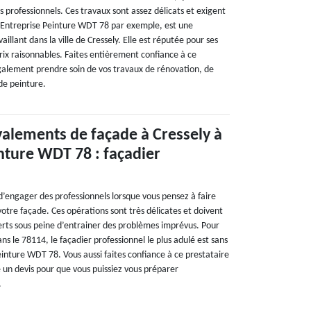
s professionnels. Ces travaux sont assez délicats et exigent
s. Entreprise Peinture WDT 78 par exemple, est une
aillant dans la ville de Cressely. Elle est réputée pour ses
prix raisonnables. Faites entièrement confiance à ce
également prendre soin de vos travaux de rénovation, de
de peinture.
valements de façade à Cressely à
nture WDT 78 : façadier
d’engager des professionnels lorsque vous pensez à faire
otre façade. Ces opérations sont très délicates et doivent
erts sous peine d’entrainer des problèmes imprévus. Pour
ans le 78114, le façadier professionnel le plus adulé est sans
inture WDT 78. Vous aussi faites confiance à ce prestataire
un devis pour que vous puissiez vous préparer
.