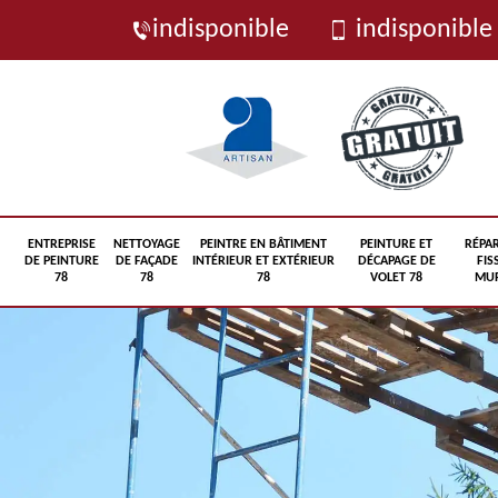
indisponible
indisponible
ENTREPRISE
NETTOYAGE
PEINTRE EN BÂTIMENT
PEINTURE ET
RÉPA
DE PEINTURE
DE FAÇADE
INTÉRIEUR ET EXTÉRIEUR
DÉCAPAGE DE
FIS
78
78
78
VOLET 78
MUR