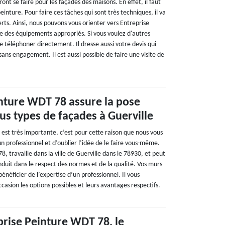
t se faire pour les façades des maisons. En effet, il faut
einture. Pour faire ces tâches qui sont très techniques, il va
erts. Ainsi, nous pouvons vous orienter vers Entreprise
se des équipements appropriés. Si vous voulez d'autres
e téléphoner directement. Il dresse aussi votre devis qui
sans engagement. Il est aussi possible de faire une visite de
nture WDT 78 assure la pose
ous types de façades à Guerville
e est très importante, c’est pour cette raison que nous vous
 un professionnel et d’oublier l’idée de le faire vous-même.
, travaille dans la ville de Guerville dans le 78930, et peut
duit dans le respect des normes et de la qualité. Vos murs
énéficier de l’expertise d’un professionnel. Il vous
asion les options possibles et leurs avantages respectifs.
rise Peinture WDT 78, le