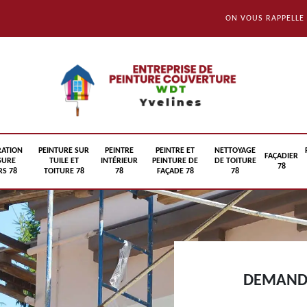
ON VOUS RAPPELLE
RATION
PEINTURE SUR
PEINTRE
PEINTRE ET
NETTOYAGE
FAÇADIER
SURE
TUILE ET
INTÉRIEUR
PEINTURE DE
DE TOITURE
78
S 78
TOITURE 78
78
FAÇADE 78
78
DEMANDE