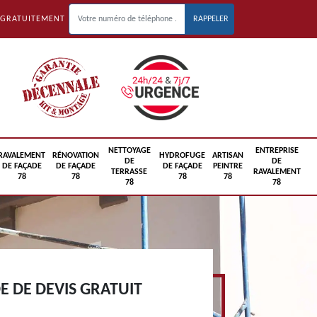
 GRATUITEMENT
NETTOYAGE
ENTREPRISE
RAVALEMENT
RÉNOVATION
HYDROFUGE
ARTISAN
DE
DE
DE FAÇADE
DE FAÇADE
DE FAÇADE
PEINTRE
TERRASSE
RAVALEMENT
78
78
78
78
78
78
 DE DEVIS GRATUIT