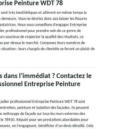
prise Peinture WDT 78
es sont très inesthétiques et altèrent en même temps la
ne demeure. Vous ne devriez donc pas laisser les fissures
statrices. Nous vous conseillons d’engager Entreprise
ier professionnel pour prendre soin de ce genre de
rs soucieux de respecter la qualité des résultats, ce
pas par-dessus le marché. Composez leurs numéros de
 situation ; leurs chargés de clientèle se feront un plaisir de
s dans l’immédiat ? Contactez le
ssionnel Entreprise Peinture
açadier professionnel Entreprise Peinture WDT 78 sont
ntretien, peinture et isolation des façades. Ils peuvent
de nettoyage de façade sur tous les murs externes des
s le 78930. Réputé pour ses prestations abordables pour
 pouvez, en l’engageant, bénéficier d’un devis détaillé. Cela