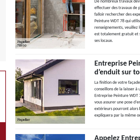
De nombreux travaux devron
effectuer des travaux de p
falloir rechercher des exp
Peinture WDT 78 qui utili
renseignements, veuillez l
est totalement gratuit et 
ses locaux.
Entreprise Pei
d’enduit sur t
La finition de votre façad
conseillons de la laisser à
Entreprise Peinture WDT 78
vous assurer une pose d’en
extérieurs pourront alors b
expliquera par la même occ
Appelez Entrep