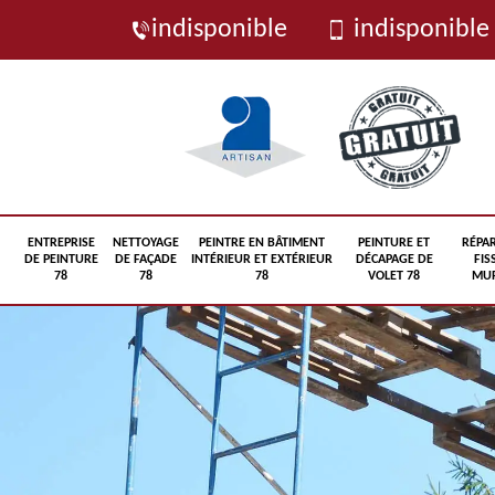
indisponible
indisponible
ENTREPRISE
NETTOYAGE
PEINTRE EN BÂTIMENT
PEINTURE ET
RÉPA
DE PEINTURE
DE FAÇADE
INTÉRIEUR ET EXTÉRIEUR
DÉCAPAGE DE
FIS
78
78
78
VOLET 78
MUR