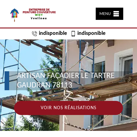
MENU
indisponible
indisponible
ARTISAN FAÇADIER LE TARTRE
GAUDRAN 78113
VOIR NOS RÉALISATIONS