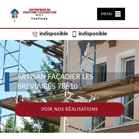
MENU
indisponible
indisponible
ARTISAN FAÇADIER LES
BREVIAIRES 78610
VOIR NOS RÉALISATIONS