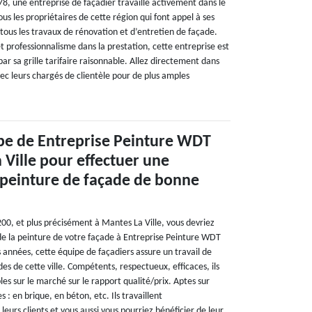
8, une entreprise de façadier travaille activement dans le
ous les propriétaires de cette région qui font appel à ses
e tous les travaux de rénovation et d’entretien de façade.
 et professionnalisme dans la prestation, cette entreprise est
ar sa grille tarifaire raisonnable. Allez directement dans
vec leurs chargés de clientèle pour de plus amples
ipe de Entreprise Peinture WDT
 Ville pour effectuer une
 peinture de façade de bonne
200, et plus précisément à Mantes La Ville, vous devriez
e la peinture de votre façade à Entreprise Peinture WDT
années, cette équipe de façadiers assure un travail de
des de cette ville. Compétents, respectueux, efficaces, ils
les sur le marché sur le rapport qualité/prix. Aptes sur
s : en brique, en béton, etc. Ils travaillent
leurs clients et vous aussi vous pourriez bénéficier de leur