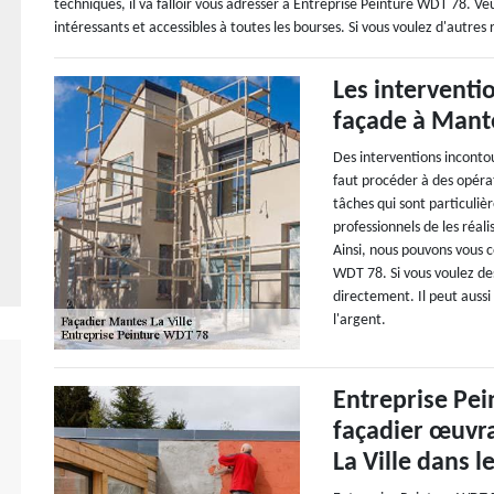
techniques, il va falloir vous adresser à Entreprise Peinture WDT 78. Veu
intéressants et accessibles à toutes les bourses. Si vous voulez d'autre
Les interventi
façade à Mante
Des interventions incontou
faut procéder à des opérat
tâches qui sont particuliè
professionnels de les réali
Ainsi, nous pouvons vous c
WDT 78. Si vous voulez de
directement. Il peut aussi 
l'argent.
Entreprise Pe
façadier œuvra
La Ville dans l