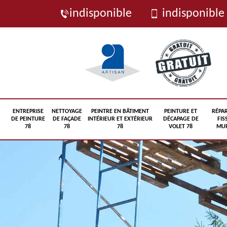
indisponible
indisponible
ENTREPRISE
NETTOYAGE
PEINTRE EN BÂTIMENT
PEINTURE ET
RÉPA
DE PEINTURE
DE FAÇADE
INTÉRIEUR ET EXTÉRIEUR
DÉCAPAGE DE
FIS
78
78
78
VOLET 78
MUR