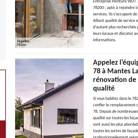
Entreprise Peinture WDT 7
78200 ; apte à rejoindre t
services. Ils s’occupent d
Alliant qualité de service
d’autant plus recherchée p
leurs locaux et discutez a
informations.
Appelez l’équ
78 à Mantes La
rénovation de
qualité
Si vous habitez dans le 78
confier le remplacement d
78. Depuis de nombreuses 
qualité sur toutes les faça
sont aussi les plus abordab
toutes les sortes de façade
professionnellement selon 