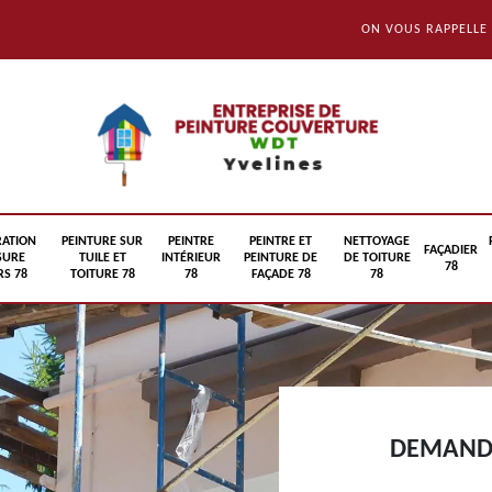
ON VOUS RAPPELLE
RATION
PEINTURE SUR
PEINTRE
PEINTRE ET
NETTOYAGE
FAÇADIER
SURE
TUILE ET
INTÉRIEUR
PEINTURE DE
DE TOITURE
78
S 78
TOITURE 78
78
FAÇADE 78
78
DEMANDE