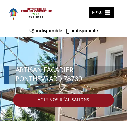
MENU
indisponible
indisponible
ARTISAN FAÇADIER
PONTHEVRARD 78730
VOIR NOS RÉALISATIONS