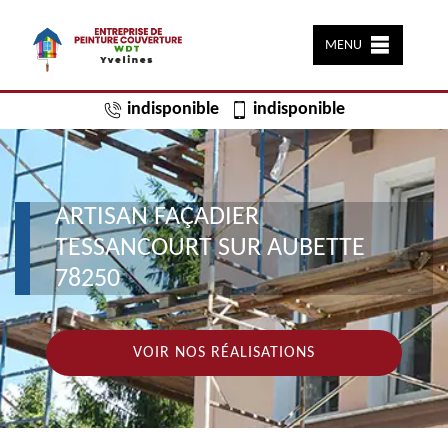
MENU
indisponible
indisponible
ARTISAN FAÇADIER
TESSANCOURT SUR AUBETTE
78250
VOIR NOS RÉALISATIONS