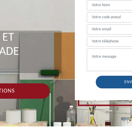
 ET
ÇADE
TIONS