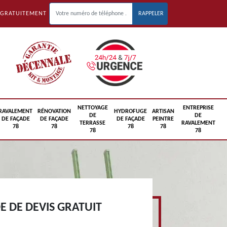
 GRATUITEMENT
NETTOYAGE
ENTREPRISE
RAVALEMENT
RÉNOVATION
HYDROFUGE
ARTISAN
DE
DE
DE FAÇADE
DE FAÇADE
DE FAÇADE
PEINTRE
TERRASSE
RAVALEMENT
78
78
78
78
78
78
 DE DEVIS GRATUIT