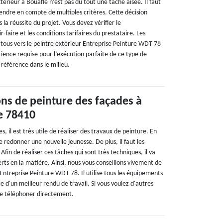
térieur à Bouafle n’est pas du tout une tâche aisée. Il faut
ndre en compte de multiples critères. Cette décision
 la réussite du projet. Vous devez vérifier le
r-faire et les conditions tarifaires du prestataire. Les
 tous vers le peintre extérieur Entreprise Peinture WDT 78
rience requise pour l’exécution parfaite de ce type de
 référence dans le milieu.
ons de peinture des façades à
e 78410
s, il est très utile de réaliser des travaux de peinture. En
e redonner une nouvelle jeunesse. De plus, il faut les
 Afin de réaliser ces tâches qui sont très techniques, il va
erts en la matière. Ainsi, nous vous conseillons vivement de
Entreprise Peinture WDT 78. Il utilise tous les équipements
e d'un meilleur rendu de travail. Si vous voulez d'autres
le téléphoner directement.