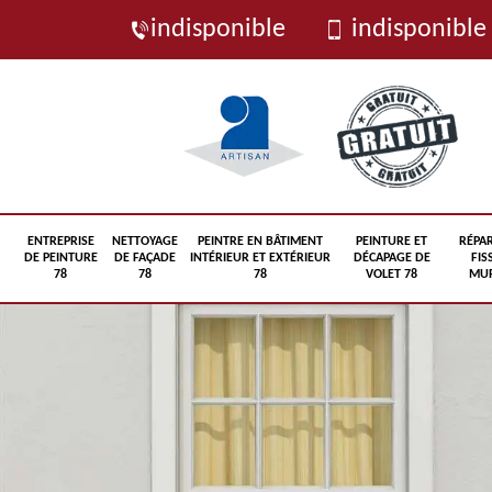
indisponible
indisponible
ENTREPRISE
NETTOYAGE
PEINTRE EN BÂTIMENT
PEINTURE ET
RÉPA
DE PEINTURE
DE FAÇADE
INTÉRIEUR ET EXTÉRIEUR
DÉCAPAGE DE
FIS
78
78
78
VOLET 78
MUR