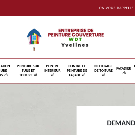
ON VOUS RAPPELLE
RATION
PEINTURE SUR
PEINTRE
PEINTRE ET
NETTOYAGE
FAÇADIER
SURE
TUILE ET
INTÉRIEUR
PEINTURE DE
DE TOITURE
78
S 78
TOITURE 78
78
FAÇADE 78
78
DEMANDE