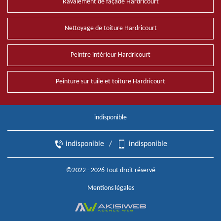
Ravalement de façade Hardricourt
Nettoyage de toiture Hardricourt
Peintre intérieur Hardricourt
Peinture sur tuile et toiture Hardricourt
indisponible
indisponible
/
indisponible
©2022 - 2026 Tout droit réservé
Mentions légales