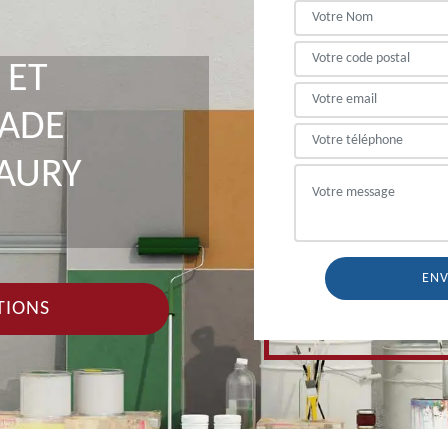
 ET
ÇADE
AURY
TIONS