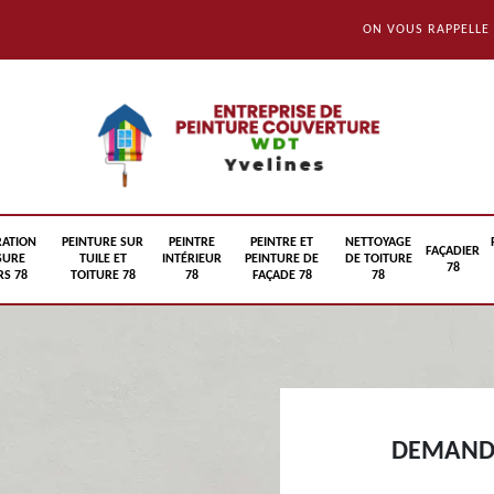
ON VOUS RAPPELLE
RATION
PEINTURE SUR
PEINTRE
PEINTRE ET
NETTOYAGE
FAÇADIER
SURE
TUILE ET
INTÉRIEUR
PEINTURE DE
DE TOITURE
78
S 78
TOITURE 78
78
FAÇADE 78
78
DEMANDE