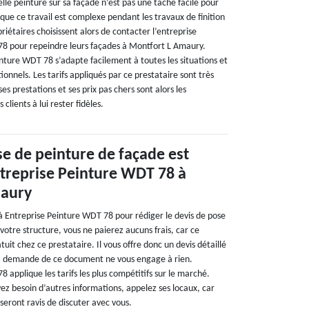
le peinture sur sa façade n’est pas une tâche facile pour
i que ce travail est complexe pendant les travaux de finition
riétaires choisissent alors de contacter l’entreprise
78 pour repeindre leurs façades à Montfort L Amaury.
nture WDT 78 s’adapte facilement à toutes les situations et
ionnels. Les tarifs appliqués par ce prestataire sont très
es prestations et ses prix pas chers sont alors les
clients à lui rester fidèles.
se de peinture de façade est
ntreprise Peinture WDT 78 à
maury
 à Entreprise Peinture WDT 78 pour rédiger le devis de pose
votre structure, vous ne paierez aucuns frais, car ce
uit chez ce prestataire. Il vous offre donc un devis détaillé
 la demande de ce document ne vous engage à rien.
 applique les tarifs les plus compétitifs sur le marché.
ez besoin d’autres informations, appelez ses locaux, car
 seront ravis de discuter avec vous.