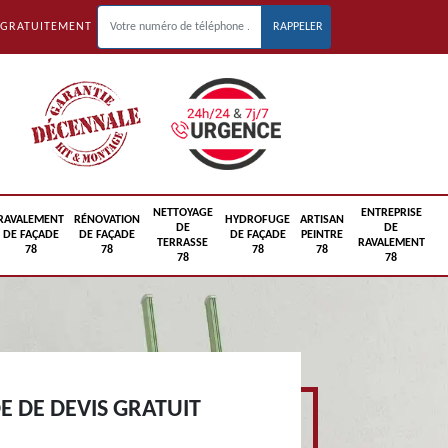
 GRATUITEMENT
NETTOYAGE
ENTREPRISE
RAVALEMENT
RÉNOVATION
HYDROFUGE
ARTISAN
DE
DE
DE FAÇADE
DE FAÇADE
DE FAÇADE
PEINTRE
TERRASSE
RAVALEMENT
78
78
78
78
78
78
 DE DEVIS GRATUIT