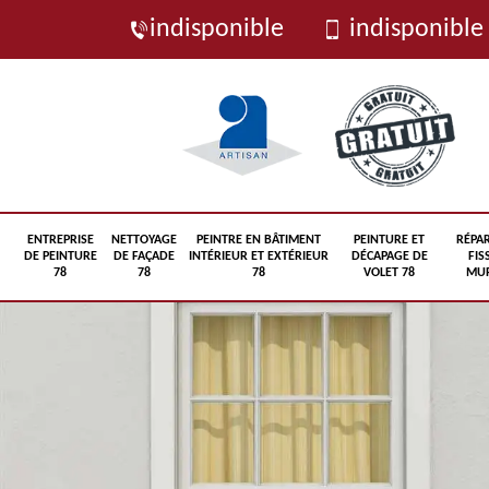
indisponible
indisponible
ENTREPRISE
NETTOYAGE
PEINTRE EN BÂTIMENT
PEINTURE ET
RÉPA
DE PEINTURE
DE FAÇADE
INTÉRIEUR ET EXTÉRIEUR
DÉCAPAGE DE
FIS
78
78
78
VOLET 78
MUR