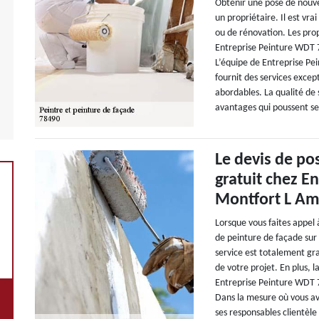
Obtenir une pose de nouvel
un propriétaire. Il est vra
ou de rénovation. Les prop
Entreprise Peinture WDT 
L’équipe de Entreprise Pei
fournit des services except
abordables. La qualité de s
avantages qui poussent ses 
Le devis de po
gratuit chez E
Montfort L A
Lorsque vous faites appel
de peinture de façade sur 
service est totalement grat
de votre projet. En plus,
Entreprise Peinture WDT 78
Dans la mesure où vous av
ses responsables clientèle