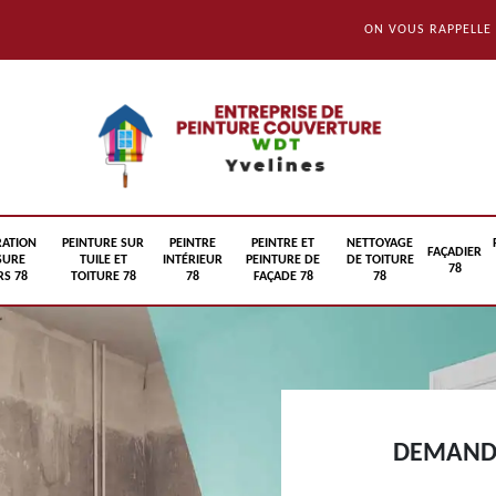
ON VOUS RAPPELLE
RATION
PEINTURE SUR
PEINTRE
PEINTRE ET
NETTOYAGE
FAÇADIER
SURE
TUILE ET
INTÉRIEUR
PEINTURE DE
DE TOITURE
78
S 78
TOITURE 78
78
FAÇADE 78
78
DEMANDE