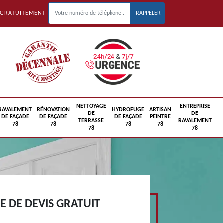
 GRATUITEMENT
NETTOYAGE
ENTREPRISE
RAVALEMENT
RÉNOVATION
HYDROFUGE
ARTISAN
DE
DE
DE FAÇADE
DE FAÇADE
DE FAÇADE
PEINTRE
TERRASSE
RAVALEMENT
78
78
78
78
78
78
 DE DEVIS GRATUIT