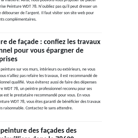
 la matière. Ainsi, nous pouvons vous proposer de placer
rise Peinture WDT 78. N'oubliez pas qu'il peut dresser un
de débourser de l'argent. Il faut visiter son site web pour
ents complémentaires.
re de façade : confiez les travaux
onnel pour vous épargner de
prises
 peinture sur vos murs, intérieurs ou extérieurs, ne vous
ous n’alliez pas refaire les travaux, il est recommandé de
ionnel qualifié. Vous éviterez aussi de faire des dépenses
ture WDT 78, un peintre professionnel reconnu pour ses
ux est le prestataire recommandé pour vous. En vous
inture WDT 78, vous êtes garanti de bénéficier des travaux
rès raisonnable. Contactez-le sans attendre.
 peinture des façades des