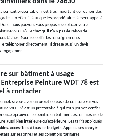
invilliers dans le 78630
aison soit présentable, il est très important de réaliser des
ades. En effet, il faut que les propriétaires fassent appel à
. Donc, nous pouvons vous proposer de placer votre
inture WDT 78. Sachez qu'il n'y a pas de raison de
é des tâches. Pour recueillir les renseignements
le téléphoner directement. Il dresse aussi un devis
ns engagement.
re sur bâtiment à usage
 Entreprise Peinture WDT 78 est
el à contacter
ionnel, si vous avez un projet de pose de peinture sur vos
nture WDT 78 est un prestataire à qui vous pouvez confier
érience éprouvée, ce peintre en bâtiment est en mesure de
ure aussi bien intérieure qu’extérieure. Les tarifs appliqués
ables, accessibles à tous les budgets. Appelez ses chargés
tails sur ses offres et ses conditions tarifaires.