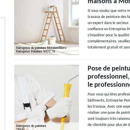
maisons à Mora
Si vous voulez que votre m
travaux de peinture des faç
un expert dans le secteur
confiance en Entreprise Pe
s'inquiéter pour la qualit
complémentaires, veuillez 
totalement gratuit et sa
Pose de peintu
professionnel,
le professionn
Pour vous qui êtes profess
bâtiments, Entreprise Pei
les travaux. Avec une exp
réaliser une pose de peint
sont toujours très raisonn
de clientèle pour plus de dé