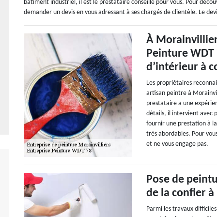
bâtiment industriel, il est le prestataire conseillé pour vous. Pour déco
demander un devis en vous adressant à ses chargés de clientèle. Le devi
À Morainvillie
Peinture WDT 7
d’intérieur à 
Les propriétaires reconna
artisan peintre à Morainvi
prestataire a une expérie
détails, il intervient ave
fournir une prestation à la
très abordables. Pour vous
et ne vous engage pas.
Pose de peintur
de la confier 
Parmi les travaux difficile