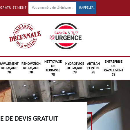
 GRATUITEMENT
NETTOYAGE
ENTREPRISE
RAVALEMENT
RÉNOVATION
HYDROFUGE
ARTISAN
DE
DE
DE FAÇADE
DE FAÇADE
DE FAÇADE
PEINTRE
TERRASSE
RAVALEMENT
78
78
78
78
78
78
 DE DEVIS GRATUIT