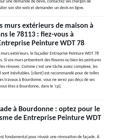
. Pour une demande de devis, contactez ses chargés de
siter son site web et demander un devis en ligne.
s murs extérieurs de maison à
s le 78113 : fiez-vous à
 Entreprise Peinture WDT 78
 murs extérieurs, le façadier Entreprise Peinture WDT 78
 Si vos murs présentent des fissures ou bien les peintures
e les rénover. Comme c’est une tâche assez complexe, les
l sont inévitables. [client} est recommandé pour de telles
 les travaux à Bourdonne, vous ne serez pas déçu de ses
 vous êtes à Bourdonne, dans le ‘cp}.
ade à Bourdonne : optez pour le
isme de Entreprise Peinture WDT
 est fondamental pour réussir une rénovation de façade. À