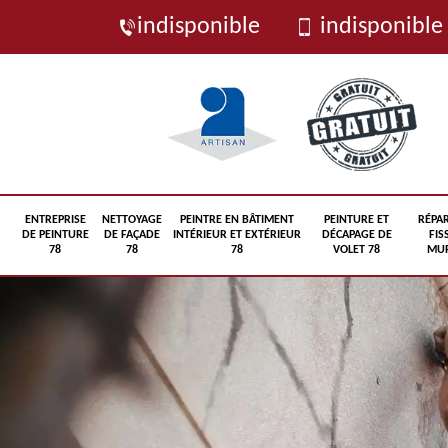
indisponible
indisponible
ENTREPRISE
NETTOYAGE
PEINTRE EN BÂTIMENT
PEINTURE ET
RÉPA
DE PEINTURE
DE FAÇADE
INTÉRIEUR ET EXTÉRIEUR
DÉCAPAGE DE
FIS
78
78
78
VOLET 78
MUR