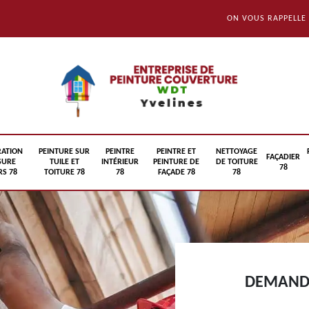
ON VOUS RAPPELLE
RATION
PEINTURE SUR
PEINTRE
PEINTRE ET
NETTOYAGE
FAÇADIER
SURE
TUILE ET
INTÉRIEUR
PEINTURE DE
DE TOITURE
78
S 78
TOITURE 78
78
FAÇADE 78
78
DEMANDE