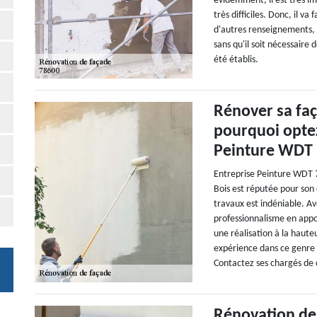
évidemment, il est très im
très difficiles. Donc, il va
d'autres renseignements, v
sans qu'il soit nécessaire 
été établis.
Rénover sa faç
pourquoi optez
Peinture WDT 
Entreprise Peinture WDT 7
Bois est réputée pour son
travaux est indéniable. Av
professionnalisme en appo
une réalisation à la hauteu
expérience dans ce genre d
Contactez ses chargés de c
Rénovation de 