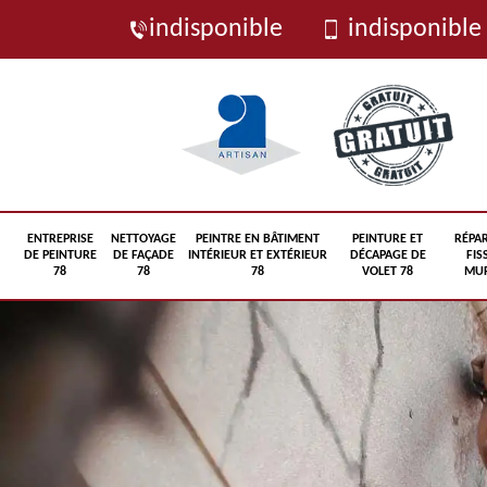
indisponible
indisponible
ENTREPRISE
NETTOYAGE
PEINTRE EN BÂTIMENT
PEINTURE ET
RÉPA
DE PEINTURE
DE FAÇADE
INTÉRIEUR ET EXTÉRIEUR
DÉCAPAGE DE
FIS
78
78
78
VOLET 78
MUR