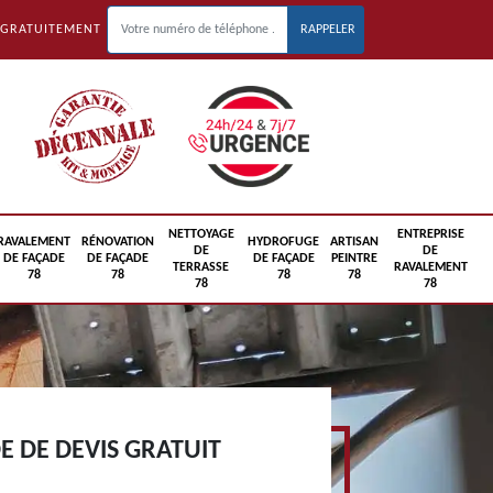
 GRATUITEMENT
NETTOYAGE
ENTREPRISE
RAVALEMENT
RÉNOVATION
HYDROFUGE
ARTISAN
DE
DE
DE FAÇADE
DE FAÇADE
DE FAÇADE
PEINTRE
TERRASSE
RAVALEMENT
78
78
78
78
78
78
 DE DEVIS GRATUIT