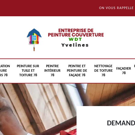
ON VOUS RAPPELLE
RATION
PEINTURE SUR
PEINTRE
PEINTRE ET
NETTOYAGE
FAÇADIER
SURE
TUILE ET
INTÉRIEUR
PEINTURE DE
DE TOITURE
78
S 78
TOITURE 78
78
FAÇADE 78
78
DEMANDE