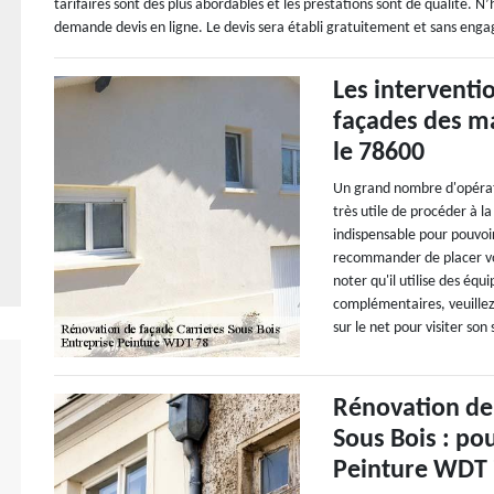
tarifaires sont des plus abordables et les prestations sont de qualité. N’
demande devis en ligne. Le devis sera établi gratuitement et sans en
Les interventi
façades des ma
le 78600
Un grand nombre d'opératio
très utile de procéder à l
indispensable pour pouvoi
recommander de placer vo
noter qu'il utilise des éq
complémentaires, veuillez 
sur le net pour visiter son
Rénovation de
Sous Bois : po
Peinture WDT 