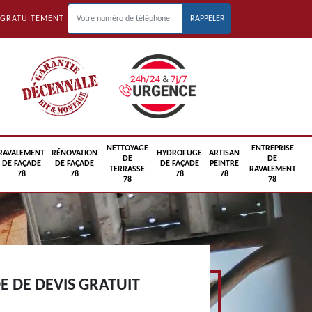
 GRATUITEMENT
NETTOYAGE
ENTREPRISE
RAVALEMENT
RÉNOVATION
HYDROFUGE
ARTISAN
DE
DE
DE FAÇADE
DE FAÇADE
DE FAÇADE
PEINTRE
TERRASSE
RAVALEMENT
78
78
78
78
78
78
 DE DEVIS GRATUIT