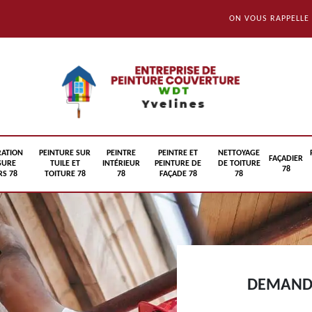
ON VOUS RAPPELLE
RATION
PEINTURE SUR
PEINTRE
PEINTRE ET
NETTOYAGE
FAÇADIER
SURE
TUILE ET
INTÉRIEUR
PEINTURE DE
DE TOITURE
78
S 78
TOITURE 78
78
FAÇADE 78
78
DEMANDE