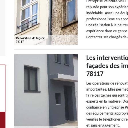
Entreprise Peinture WDT 7
réputée pour son expérien
indéniable. Avec une équipe
professionnalisme en appo
une réalisation à la hauteu
expérience dans ce genre d
Contactez ses chargés de c
Les interventi
façades des i
78117
Les opérations de rénovat
importantes. Elles permett
faire ces tâches qui sont 
experts en la matière. D
confiance en Entreprise Pe
des équipements appropriés
veuillez le téléphoner dir
et sans engagement.