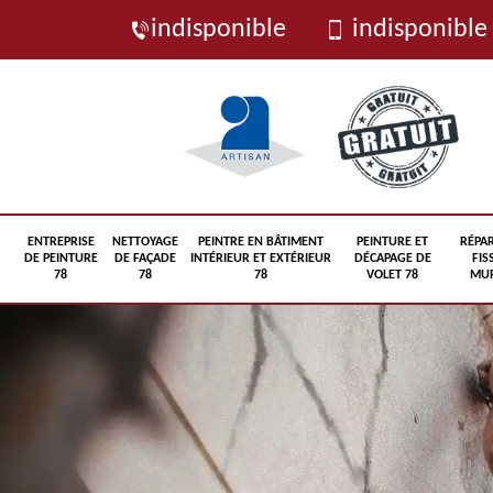
indisponible
indisponible
ENTREPRISE
NETTOYAGE
PEINTRE EN BÂTIMENT
PEINTURE ET
RÉPA
DE PEINTURE
DE FAÇADE
INTÉRIEUR ET EXTÉRIEUR
DÉCAPAGE DE
FIS
78
78
78
VOLET 78
MUR