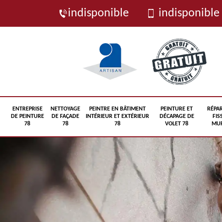
indisponible
indisponible
ENTREPRISE
NETTOYAGE
PEINTRE EN BÂTIMENT
PEINTURE ET
RÉPA
DE PEINTURE
DE FAÇADE
INTÉRIEUR ET EXTÉRIEUR
DÉCAPAGE DE
FIS
78
78
78
VOLET 78
MUR