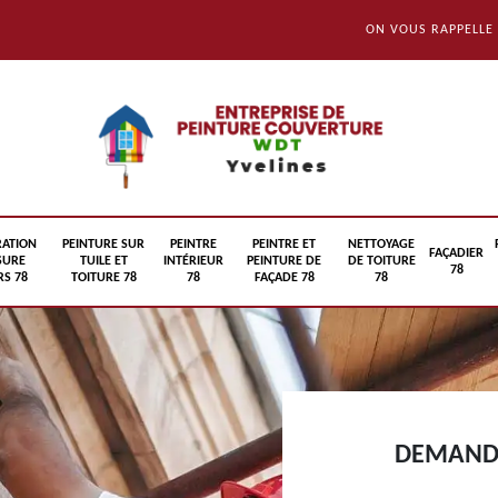
ON VOUS RAPPELLE
RATION
PEINTURE SUR
PEINTRE
PEINTRE ET
NETTOYAGE
FAÇADIER
SURE
TUILE ET
INTÉRIEUR
PEINTURE DE
DE TOITURE
78
S 78
TOITURE 78
78
FAÇADE 78
78
DEMANDE