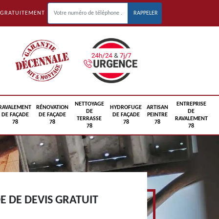
 GRATUITEMENT
NETTOYAGE
ENTREPRISE
RAVALEMENT
RÉNOVATION
HYDROFUGE
ARTISAN
DE
DE
DE FAÇADE
DE FAÇADE
DE FAÇADE
PEINTRE
TERRASSE
RAVALEMENT
78
78
78
78
78
78
 DE DEVIS GRATUIT