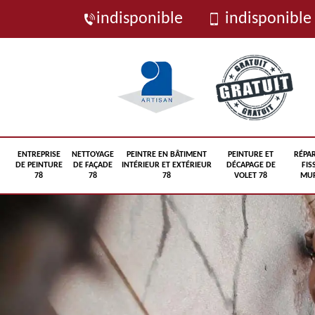
indisponible
indisponible
ENTREPRISE
NETTOYAGE
PEINTRE EN BÂTIMENT
PEINTURE ET
RÉPA
DE PEINTURE
DE FAÇADE
INTÉRIEUR ET EXTÉRIEUR
DÉCAPAGE DE
FIS
78
78
78
VOLET 78
MUR