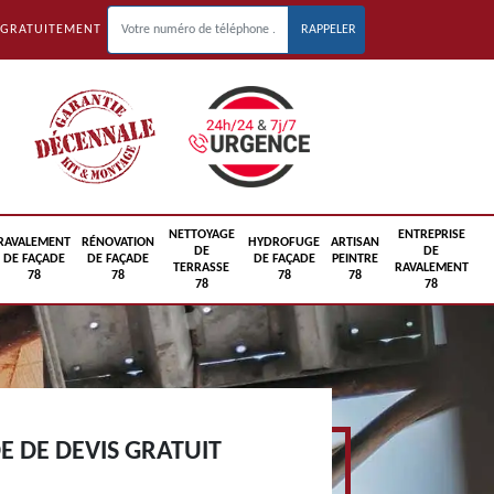
 GRATUITEMENT
NETTOYAGE
ENTREPRISE
RAVALEMENT
RÉNOVATION
HYDROFUGE
ARTISAN
DE
DE
DE FAÇADE
DE FAÇADE
DE FAÇADE
PEINTRE
TERRASSE
RAVALEMENT
78
78
78
78
78
78
 DE DEVIS GRATUIT