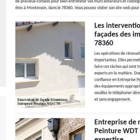
de précieux conseils pour bien entretenir vos murs extérieurs et rallonge
êtes à Montesson, dans le 78360. Vous pouvez visiter son site web pour pl
Les interventi
façades des i
78360
Les opérations de rénovat
importantes. Elles permett
faire ces tâches qui sont 
experts en la matière. D
confiance en Entreprise Pe
des équipements appropriés
veuillez le téléphoner dir
et sans engagement.
Entreprise de 
Peinture WDT 7