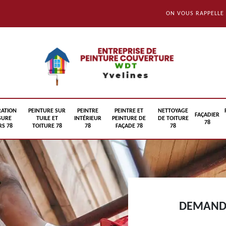
ON VOUS RAPPELLE
RATION
PEINTURE SUR
PEINTRE
PEINTRE ET
NETTOYAGE
FAÇADIER
SURE
TUILE ET
INTÉRIEUR
PEINTURE DE
DE TOITURE
78
S 78
TOITURE 78
78
FAÇADE 78
78
DEMANDE