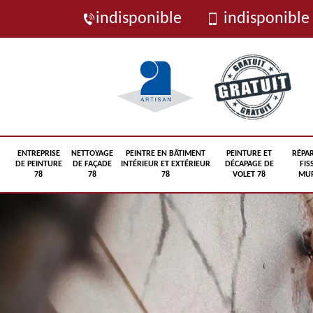
indisponible
indisponible
ENTREPRISE
NETTOYAGE
PEINTRE EN BÂTIMENT
PEINTURE ET
RÉPA
DE PEINTURE
DE FAÇADE
INTÉRIEUR ET EXTÉRIEUR
DÉCAPAGE DE
FIS
78
78
78
VOLET 78
MUR