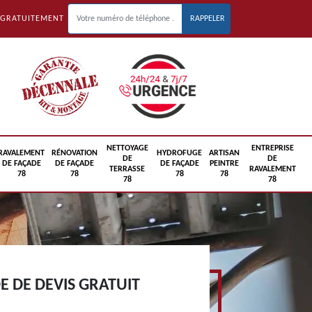
 GRATUITEMENT
NETTOYAGE
ENTREPRISE
RAVALEMENT
RÉNOVATION
HYDROFUGE
ARTISAN
DE
DE
DE FAÇADE
DE FAÇADE
DE FAÇADE
PEINTRE
TERRASSE
RAVALEMENT
78
78
78
78
78
78
 DE DEVIS GRATUIT