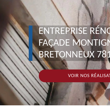
ENTREPRISE RÉN
FAÇADE MONTIGN
BRETONNEUX 78
VOIR NOS RÉALISA