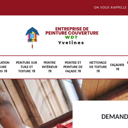
ON VOUS RAPPELLE
RATION
PEINTURE SUR
PEINTRE
PEINTRE ET
NETTOYAGE
FAÇADIER
SURE
TUILE ET
INTÉRIEUR
PEINTURE DE
DE TOITURE
78
S 78
TOITURE 78
78
FAÇADE 78
78
DEMANDE