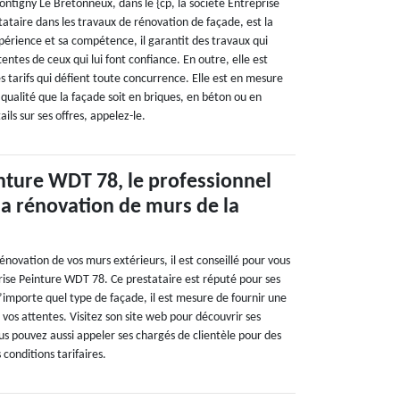
ontigny Le Bretonneux, dans le {cp, la société Entreprise
ataire dans les travaux de rénovation de façade, est la
périence et sa compétence, il garantit des travaux qui
entes de ceux qui lui font confiance. En outre, elle est
 tarifs qui défient toute concurrence. Elle est en mesure
 qualité que la façade soit en briques, en béton ou en
ils sur ses offres, appelez-le.
nture WDT 78, le professionnel
la rénovation de murs de la
rénovation de vos murs extérieurs, il est conseillé pour vous
rise Peinture WDT 78. Ce prestataire est réputé pour ses
’importe quel type de façade, il est mesure de fournir une
 vos attentes. Visitez son site web pour découvrir ses
us pouvez aussi appeler ses chargés de clientèle pour des
s conditions tarifaires.