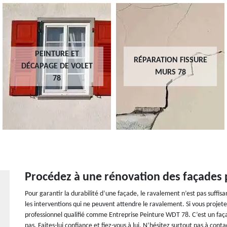
RÉPARATION FISSURE
PEINTURE SUR TUILE
MURS 78
ET TOITURE 78
Procédez à une rénovation des façades 
Pour garantir la durabilité d’une façade, le ravalement n’est pas suffisa
les interventions qui ne peuvent attendre le ravalement. Si vous projete
professionnel qualifié comme Entreprise Peinture WDT 78. C’est un façad
pas. Faites-lui confiance et fiez-vous à lui. N’hésitez surtout pas à con