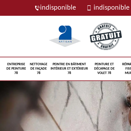
indisponible
indisponible
ENTREPRISE
NETTOYAGE
PEINTRE EN BÂTIMENT
PEINTURE ET
RÉPA
DE PEINTURE
DE FAÇADE
INTÉRIEUR ET EXTÉRIEUR
DÉCAPAGE DE
FIS
78
78
78
VOLET 78
MUR