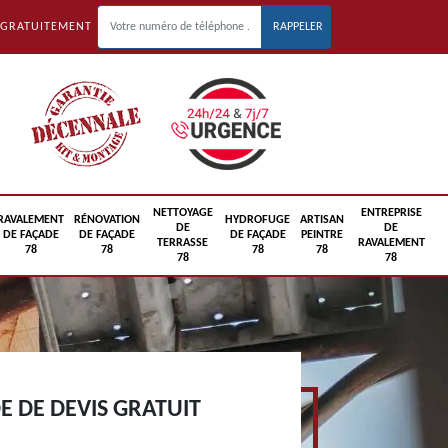
 GRATUITEMENT
NETTOYAGE
ENTREPRISE
RAVALEMENT
RÉNOVATION
HYDROFUGE
ARTISAN
DE
DE
DE FAÇADE
DE FAÇADE
DE FAÇADE
PEINTRE
TERRASSE
RAVALEMENT
78
78
78
78
78
78
 DE DEVIS GRATUIT