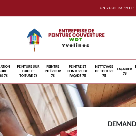
ON VOUS RAPPELLE
RATION
PEINTURE SUR
PEINTRE
PEINTRE ET
NETTOYAGE
FAÇADIER
SURE
TUILE ET
INTÉRIEUR
PEINTURE DE
DE TOITURE
78
S 78
TOITURE 78
78
FAÇADE 78
78
DEMANDE