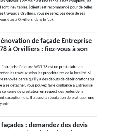
e les rénover. Comme c’est une tâche assez complexe, les
l sont inévitables. [client} est recommandé pour de telles
les travaux à Orvilliers, vous ne serez pas déçu de ses
ous êtes à Orvilliers, dans le ‘cp}.
rénovation de façade Entreprise
 à Orvilliers : fiez-vous à son
0, Entreprise Peinture WDT 78 est un prestataire en
fier les travaux selon les propriétaires de la localité. Si
re renovée parce qu’il y a des débuts de détériorations ou
 à se détacher, vous pouvez faire confiance à Entreprise
e ce genre de prestation en respect des règles de la
ont exceptionnels. Il a aussi la réputation de pratiquer une
ayante.
 façades : demandez des devis