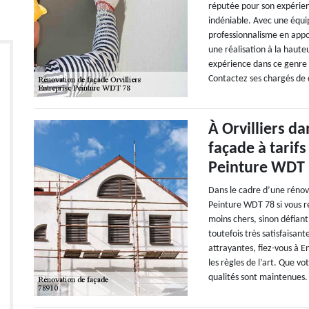
réputée pour son expérien
indéniable. Avec une équipe
professionnalisme en appo
une réalisation à la hauteu
expérience dans ce genre d
Contactez ses chargés de c
À Orvilliers da
façade à tarif
Peinture WDT
Dans le cadre d’une rénova
Peinture WDT 78 si vous re
moins chers, sinon défiant
toutefois très satisfaisant
attrayantes, fiez-vous à E
les règles de l’art. Que v
qualités sont maintenues. 