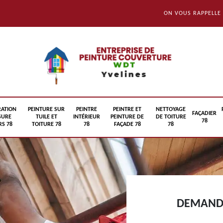
ON VOUS RAPPELLE
RATION
PEINTURE SUR
PEINTRE
PEINTRE ET
NETTOYAGE
FAÇADIER
SURE
TUILE ET
INTÉRIEUR
PEINTURE DE
DE TOITURE
78
S 78
TOITURE 78
78
FAÇADE 78
78
DEMANDE