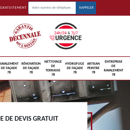
 GRATUITEMENT
NETTOYAGE
ENTREPRISE
RAVALEMENT
RÉNOVATION
HYDROFUGE
ARTISAN
DE
DE
DE FAÇADE
DE FAÇADE
DE FAÇADE
PEINTRE
TERRASSE
RAVALEMENT
78
78
78
78
78
78
 DE DEVIS GRATUIT