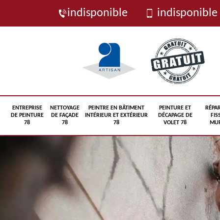
indisponible
indisponible
ENTREPRISE
NETTOYAGE
PEINTRE EN BÂTIMENT
PEINTURE ET
RÉPA
DE PEINTURE
DE FAÇADE
INTÉRIEUR ET EXTÉRIEUR
DÉCAPAGE DE
FIS
78
78
78
VOLET 78
MUR