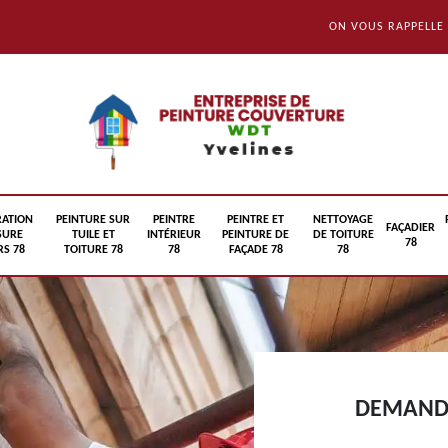
ON VOUS RAPPELLE
RATION
PEINTURE SUR
PEINTRE
PEINTRE ET
NETTOYAGE
FAÇADIER
SURE
TUILE ET
INTÉRIEUR
PEINTURE DE
DE TOITURE
78
S 78
TOITURE 78
78
FAÇADE 78
78
DEMANDE