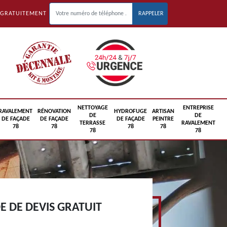
 GRATUITEMENT
NETTOYAGE
ENTREPRISE
RAVALEMENT
RÉNOVATION
HYDROFUGE
ARTISAN
DE
DE
DE FAÇADE
DE FAÇADE
DE FAÇADE
PEINTRE
TERRASSE
RAVALEMENT
78
78
78
78
78
78
 DE DEVIS GRATUIT