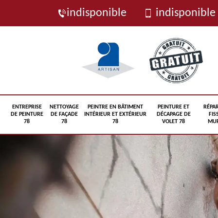
indisponible
indisponible
ENTREPRISE
NETTOYAGE
PEINTRE EN BÂTIMENT
PEINTURE ET
RÉPA
DE PEINTURE
DE FAÇADE
INTÉRIEUR ET EXTÉRIEUR
DÉCAPAGE DE
FIS
78
78
78
VOLET 78
MUR