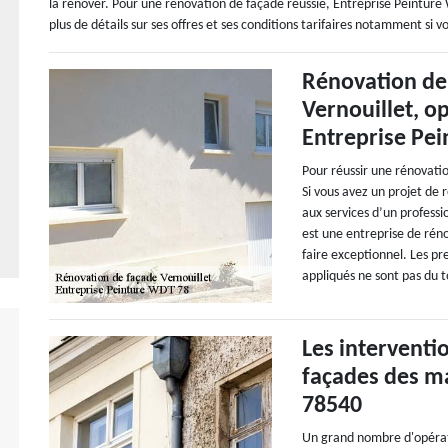
la rénover. Pour une rénovation de façade réussie, Entreprise Peinture 
plus de détails sur ses offres et ses conditions tarifaires notamment si v
Rénovation de 
Vernouillet, o
Entreprise Pe
Pour réussir une rénovatio
Si vous avez un projet de r
aux services d’un profess
est une entreprise de rén
faire exceptionnel. Les pr
appliqués ne sont pas du t
Les interventi
façades des ma
78540
Un grand nombre d'opératio