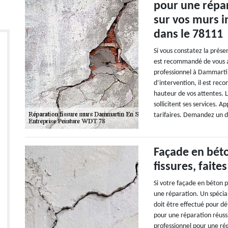
pour une répar
sur vos murs 
dans le 78111
Si vous constatez la prése
est recommandé de vous a
professionnel à Dammarti
d’intervention, il est reco
hauteur de vos attentes. L
sollicitent ses services. A
tarifaires. Demandez un d
Façade en béto
fissures, faite
Si votre façade en béton p
une réparation. Un spécial
doit être effectué pour dét
pour une réparation réuss
professionnel pour une ré