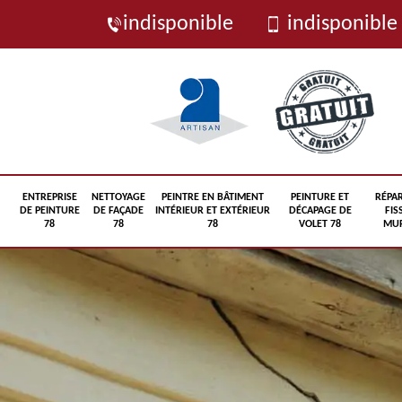
indisponible
indisponible
ENTREPRISE
NETTOYAGE
PEINTRE EN BÂTIMENT
PEINTURE ET
RÉPA
DE PEINTURE
DE FAÇADE
INTÉRIEUR ET EXTÉRIEUR
DÉCAPAGE DE
FIS
78
78
78
VOLET 78
MUR