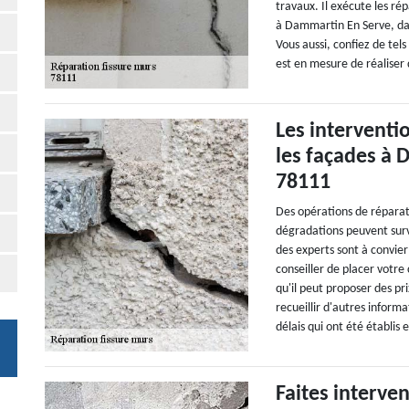
travaux. Il exécute les ré
à Dammartin En Serve, dans
Vous aussi, confiez de tel
est en mesure de réaliser 
Les interventi
les façades à 
78111
Des opérations de réparatio
dégradations peuvent surv
des experts sont à convie
conseiller de placer votr
qu'il peut proposer des pri
recueillir d'autres inform
délais qui ont été établis e
Faites interve