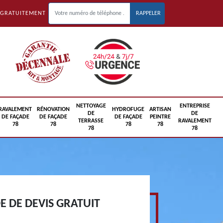
 GRATUITEMENT
NETTOYAGE
ENTREPRISE
RAVALEMENT
RÉNOVATION
HYDROFUGE
ARTISAN
DE
DE
DE FAÇADE
DE FAÇADE
DE FAÇADE
PEINTRE
TERRASSE
RAVALEMENT
78
78
78
78
78
78
 DE DEVIS GRATUIT