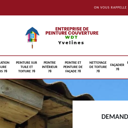
ON VOUS RAPPELLE
RATION
PEINTURE SUR
PEINTRE
PEINTRE ET
NETTOYAGE
FAÇADIER
SURE
TUILE ET
INTÉRIEUR
PEINTURE DE
DE TOITURE
78
S 78
TOITURE 78
78
FAÇADE 78
78
DEMANDE