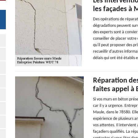
Les interventi
les façades à 
Des opérations de réparatio
dégradations peuvent surv
des experts sont à convie
conseiller de placer votr
qu'il peut proposer des pri
recueillir d'autres inform
délais qui ont été établis e
Réparation des
faites appel à
Si vos murs en béton prése
car il y a urgence. Entre
Maule, dans le 78580. Elle
expérience de plusieurs an
vos attentes. Il intervien
façadiers qualifiés. La ré