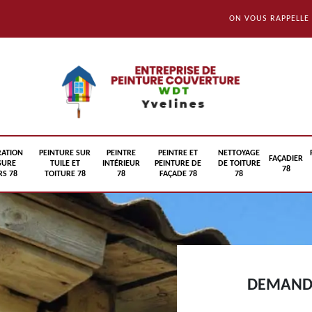
ON VOUS RAPPELLE
RATION
PEINTURE SUR
PEINTRE
PEINTRE ET
NETTOYAGE
FAÇADIER
SURE
TUILE ET
INTÉRIEUR
PEINTURE DE
DE TOITURE
78
S 78
TOITURE 78
78
FAÇADE 78
78
DEMANDE