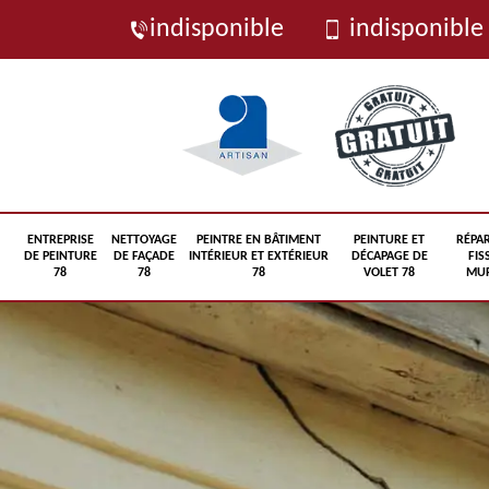
indisponible
indisponible
ENTREPRISE
NETTOYAGE
PEINTRE EN BÂTIMENT
PEINTURE ET
RÉPA
DE PEINTURE
DE FAÇADE
INTÉRIEUR ET EXTÉRIEUR
DÉCAPAGE DE
FIS
78
78
78
VOLET 78
MUR