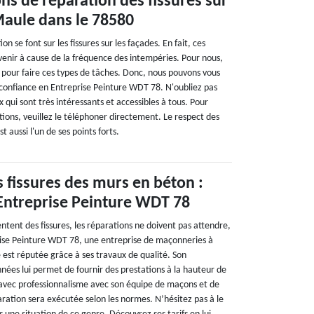
ons de réparation des fissures sur
Maule dans le 78580
n se font sur les fissures sur les façades. En fait, ces
enir à cause de la fréquence des intempéries. Pour nous,
r pour faire ces types de tâches. Donc, nous pouvons vous
e confiance en Entreprise Peinture WDT 78. N'oubliez pas
x qui sont très intéressants et accessibles à tous. Pour
ations, veuillez le téléphoner directement. Le respect des
st aussi l'un de ses points forts.
 fissures des murs en béton :
 Entreprise Peinture WDT 78
ntent des fissures, les réparations ne doivent pas attendre,
prise Peinture WDT 78, une entreprise de maçonneries à
 est réputée grâce à ses travaux de qualité. Son
nées lui permet de fournir des prestations à la hauteur de
t avec professionnalisme avec son équipe de maçons et de
paration sera exécutée selon les normes. N’hésitez pas à le