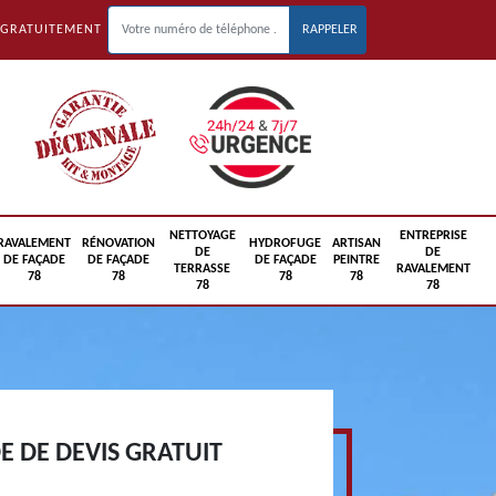
 GRATUITEMENT
NETTOYAGE
ENTREPRISE
RAVALEMENT
RÉNOVATION
HYDROFUGE
ARTISAN
DE
DE
DE FAÇADE
DE FAÇADE
DE FAÇADE
PEINTRE
TERRASSE
RAVALEMENT
78
78
78
78
78
78
 DE DEVIS GRATUIT