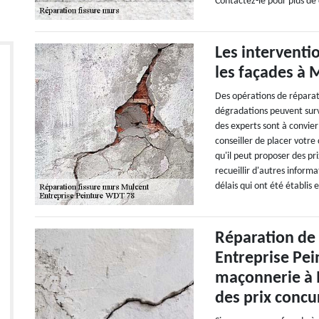
Contactez-le pour plus de d
Les interventi
les façades à 
Des opérations de réparatio
dégradations peuvent surv
des experts sont à convie
conseiller de placer votr
qu'il peut proposer des pri
recueillir d'autres inform
délais qui ont été établis e
Réparation de 
Entreprise Pei
maçonnerie à 
des prix concu