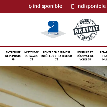
indisponible
indisponible
ENTREPRISE
NETTOYAGE
PEINTRE EN BÂTIMENT
PEINTURE ET
RÉPA
DE PEINTURE
DE FAÇADE
INTÉRIEUR ET EXTÉRIEUR
DÉCAPAGE DE
FIS
78
78
78
VOLET 78
MUR