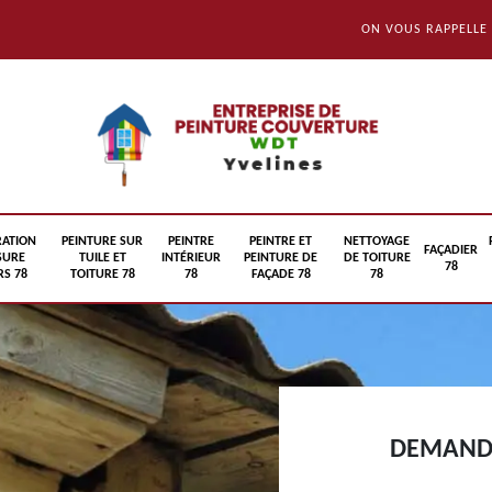
ON VOUS RAPPELLE
RATION
PEINTURE SUR
PEINTRE
PEINTRE ET
NETTOYAGE
FAÇADIER
SURE
TUILE ET
INTÉRIEUR
PEINTURE DE
DE TOITURE
78
S 78
TOITURE 78
78
FAÇADE 78
78
DEMANDE