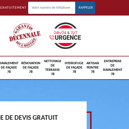
 GRATUITEMENT
NETTOYAGE
ENTREPRISE
RAVALEMENT
RÉNOVATION
HYDROFUGE
ARTISAN
DE
DE
DE FAÇADE
DE FAÇADE
DE FAÇADE
PEINTRE
TERRASSE
RAVALEMENT
78
78
78
78
78
78
 DE DEVIS GRATUIT