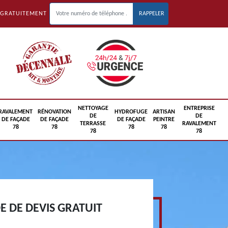
 GRATUITEMENT
NETTOYAGE
ENTREPRISE
RAVALEMENT
RÉNOVATION
HYDROFUGE
ARTISAN
DE
DE
DE FAÇADE
DE FAÇADE
DE FAÇADE
PEINTRE
TERRASSE
RAVALEMENT
78
78
78
78
78
78
 DE DEVIS GRATUIT