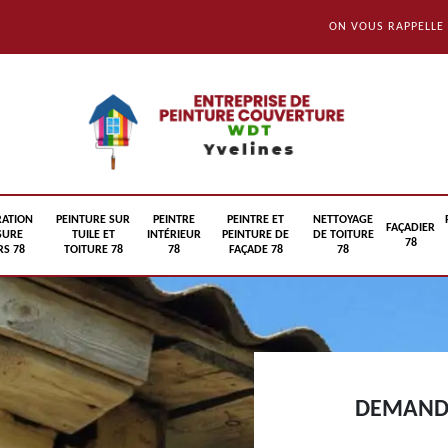
ON VOUS RAPPELLE
RATION
PEINTURE SUR
PEINTRE
PEINTRE ET
NETTOYAGE
FAÇADIER
SURE
TUILE ET
INTÉRIEUR
PEINTURE DE
DE TOITURE
78
S 78
TOITURE 78
78
FAÇADE 78
78
DEMANDE