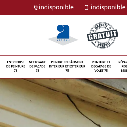
indisponible
indisponible
ENTREPRISE
NETTOYAGE
PEINTRE EN BÂTIMENT
PEINTURE ET
RÉPA
DE PEINTURE
DE FAÇADE
INTÉRIEUR ET EXTÉRIEUR
DÉCAPAGE DE
FIS
78
78
78
VOLET 78
MUR