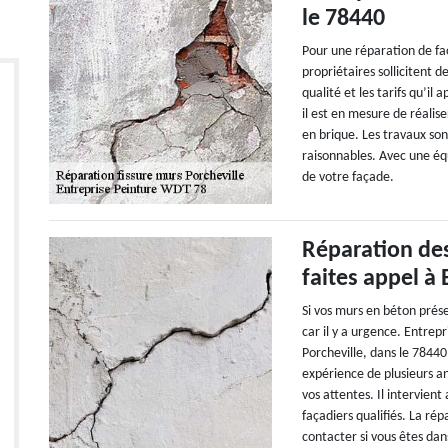
le 78440
Pour une réparation de fa
propriétaires sollicitent d
qualité et les tarifs qu’il
il est en mesure de réalis
en brique. Les travaux sont
raisonnables. Avec une éq
de votre façade.
Réparation des
faites appel à
Si vos murs en béton prése
car il y a urgence. Entre
Porcheville, dans le 78440
expérience de plusieurs an
vos attentes. Il intervien
façadiers qualifiés. La ré
contacter si vous êtes dan