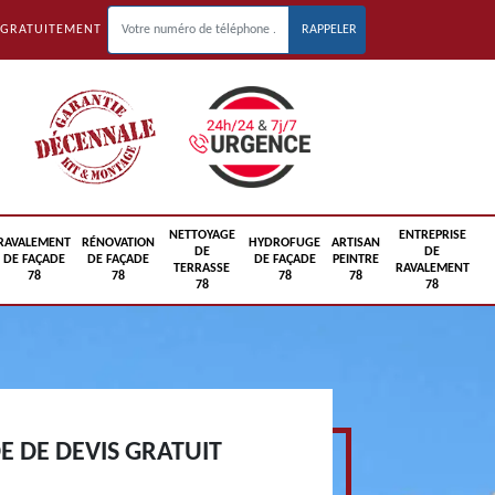
 GRATUITEMENT
NETTOYAGE
ENTREPRISE
RAVALEMENT
RÉNOVATION
HYDROFUGE
ARTISAN
DE
DE
DE FAÇADE
DE FAÇADE
DE FAÇADE
PEINTRE
TERRASSE
RAVALEMENT
78
78
78
78
78
78
 DE DEVIS GRATUIT