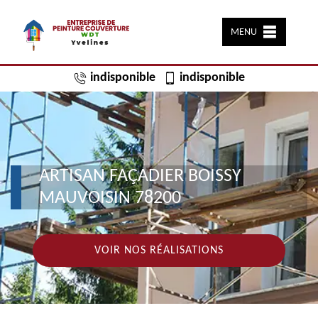
MENU
indisponible
indisponible
ARTISAN FAÇADIER BOISSY
MAUVOISIN 78200
VOIR NOS RÉALISATIONS