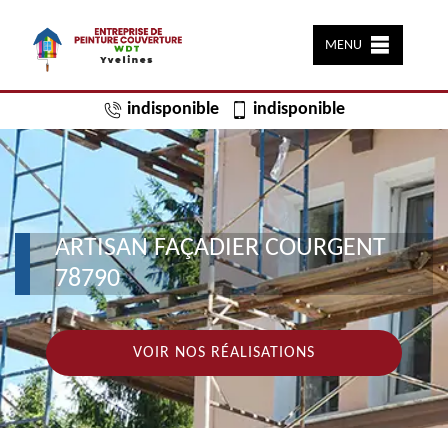
MENU
indisponible
indisponible
ARTISAN FAÇADIER COURGENT
78790
VOIR NOS RÉALISATIONS