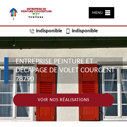
MENU
indisponible
indisponible
ENTREPRISE PEINTURE ET
DÉCAPAGE DE VOLET COURGENT
78790
VOIR NOS RÉALISATIONS