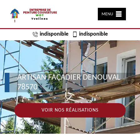
MENU
indisponible
indisponible
ARTISAN FAÇADIER DENOUVAL
78570
VOIR NOS RÉALISATIONS