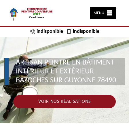
MENU
indisponible
indisponible
ARTISAN PEINTRE EN BÂTIMENT
INTÉRIEUR ET EXTÉRIEUR
BAZOCHES SUR GUYONNE 78490
VOIR NOS RÉALISATIONS