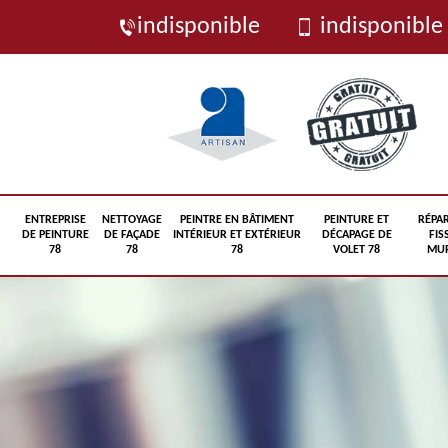
indisponible
indisponible
ENTREPRISE
NETTOYAGE
PEINTRE EN BÂTIMENT
PEINTURE ET
RÉPA
DE PEINTURE
DE FAÇADE
INTÉRIEUR ET EXTÉRIEUR
DÉCAPAGE DE
FIS
78
78
78
VOLET 78
MUR