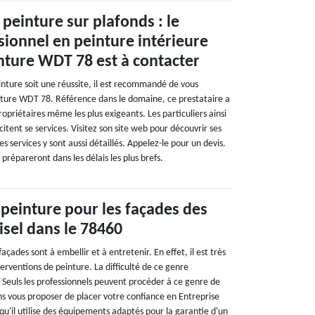
 peinture sur plafonds : le
sionnel en peinture intérieure
nture WDT 78 est à contacter
inture soit une réussite, il est recommandé de vous
nture WDT 78. Référence dans le domaine, ce prestataire a
ropriétaires même les plus exigeants. Les particuliers ainsi
icitent se services. Visitez son site web pour découvrir ses
es services y sont aussi détaillés. Appelez-le pour un devis.
 prépareront dans les délais les plus brefs.
 peinture pour les façades des
sel dans le 78460
çades sont à embellir et à entretenir. En effet, il est très
terventions de peinture. La difficulté de ce genre
. Seuls les professionnels peuvent procéder à ce genre de
ns vous proposer de placer votre confiance en Entreprise
u'il utilise des équipements adaptés pour la garantie d'un