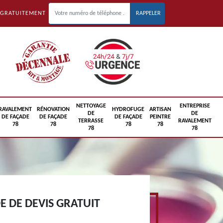
 GRATUITEMENT
NETTOYAGE
ENTREPRISE
RAVALEMENT
RÉNOVATION
HYDROFUGE
ARTISAN
DE
DE
DE FAÇADE
DE FAÇADE
DE FAÇADE
PEINTRE
TERRASSE
RAVALEMENT
78
78
78
78
78
78
 DE DEVIS GRATUIT