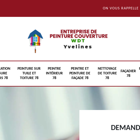
ON VOUS RAPPELLE
RATION
PEINTURE SUR
PEINTRE
PEINTRE ET
NETTOYAGE
FAÇADIER
SURE
TUILE ET
INTÉRIEUR
PEINTURE DE
DE TOITURE
78
S 78
TOITURE 78
78
FAÇADE 78
78
DEMANDE