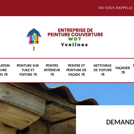
ON VOUS RAPPELLE
RATION
PEINTURE SUR
PEINTRE
PEINTRE ET
NETTOYAGE
FAÇADIER
SURE
TUILE ET
INTÉRIEUR
PEINTURE DE
DE TOITURE
78
S 78
TOITURE 78
78
FAÇADE 78
78
DEMANDE