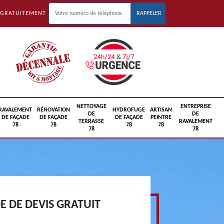
 GRATUITEMENT
NETTOYAGE
ENTREPRISE
RAVALEMENT
RÉNOVATION
HYDROFUGE
ARTISAN
DE
DE
DE FAÇADE
DE FAÇADE
DE FAÇADE
PEINTRE
TERRASSE
RAVALEMENT
78
78
78
78
78
78
 DE DEVIS GRATUIT