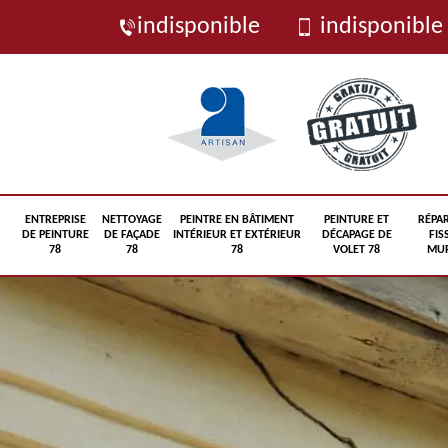
indisponible
indisponible
ENTREPRISE
NETTOYAGE
PEINTRE EN BÂTIMENT
PEINTURE ET
RÉPA
DE PEINTURE
DE FAÇADE
INTÉRIEUR ET EXTÉRIEUR
DÉCAPAGE DE
FIS
78
78
78
VOLET 78
MUR