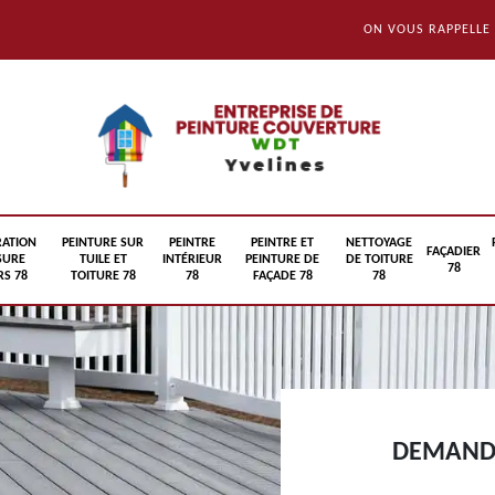
ON VOUS RAPPELLE
RATION
PEINTURE SUR
PEINTRE
PEINTRE ET
NETTOYAGE
FAÇADIER
SURE
TUILE ET
INTÉRIEUR
PEINTURE DE
DE TOITURE
78
S 78
TOITURE 78
78
FAÇADE 78
78
DEMANDE