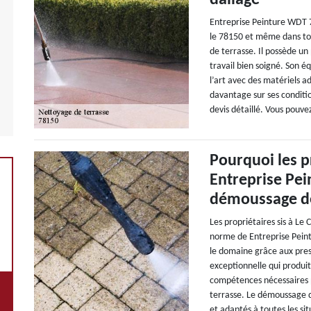
dallage
Entreprise Peinture WDT 
le 78150 et même dans tou
de terrasse. Il possède un
travail bien soigné. Son é
l’art avec des matériels a
davantage sur ses conditio
devis détaillé. Vous pouve
Pourquoi les pr
Entreprise Pe
démoussage de
Les propriétaires sis à Le
norme de Entreprise Peint
le domaine grâce aux prest
exceptionnelle qui produit
compétences nécessaires 
terrasse. Le démoussage d
et adaptés à toutes les s