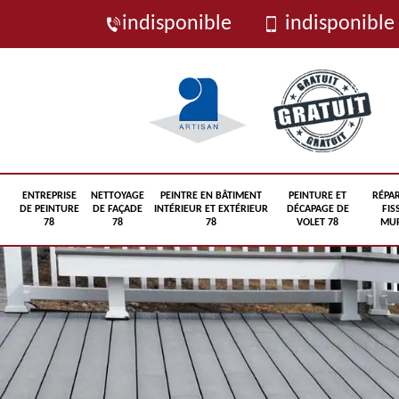
indisponible
indisponible
ENTREPRISE
NETTOYAGE
PEINTRE EN BÂTIMENT
PEINTURE ET
RÉPA
DE PEINTURE
DE FAÇADE
INTÉRIEUR ET EXTÉRIEUR
DÉCAPAGE DE
FIS
78
78
78
VOLET 78
MUR