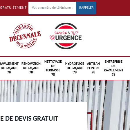
 GRATUITEMENT
NETTOYAGE
ENTREPRISE
RAVALEMENT
RÉNOVATION
HYDROFUGE
ARTISAN
DE
DE
DE FAÇADE
DE FAÇADE
DE FAÇADE
PEINTRE
TERRASSE
RAVALEMENT
78
78
78
78
78
78
 DE DEVIS GRATUIT