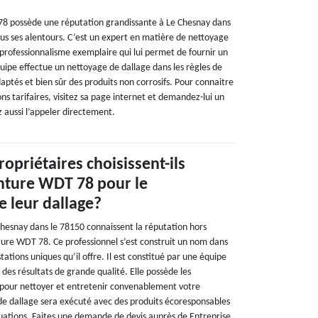
78 possède une réputation grandissante à Le Chesnay dans
s ses alentours. C’est un expert en matière de nettoyage
 professionnalisme exemplaire qui lui permet de fournir un
quipe effectue un nettoyage de dallage dans les règles de
daptés et bien sûr des produits non corrosifs. Pour connaitre
ns tarifaires, visitez sa page internet et demandez-lui un
z aussi l’appeler directement.
opriétaires choisissent-ils
inture WDT 78 pour le
 leur dallage?
 Chesnay dans le 78150 connaissent la réputation hors
ure WDT 78. Ce professionnel s’est construit un nom dans
ations uniques qu’il offre. Il est constitué par une équipe
 des résultats de grande qualité. Elle possède les
pour nettoyer et entretenir convenablement votre
e dallage sera exécuté avec des produits écoresponsables
ituations. Faites une demande de devis auprès de Entreprise