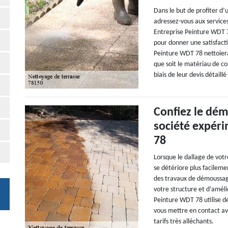
Dans le but de profiter d’
adressez-vous aux service
Entreprise Peinture WDT 7
pour donner une satisfacti
Peinture WDT 78 nettoier
que soit le matériau de c
biais de leur devis détaill
Confiez le dém
société expér
78
Lorsque le dallage de vot
se détériore plus facileme
des travaux de démoussage
votre structure et d’améli
Peinture WDT 78 utilise d
vous mettre en contact ave
tarifs très alléchants.