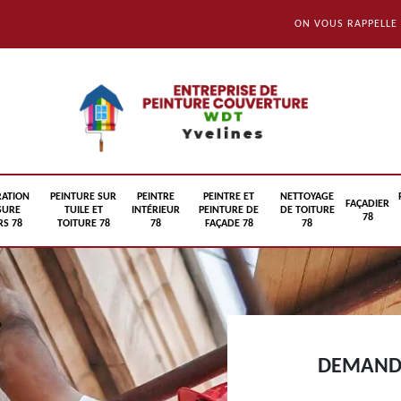
ON VOUS RAPPELLE
RATION
PEINTURE SUR
PEINTRE
PEINTRE ET
NETTOYAGE
FAÇADIER
SURE
TUILE ET
INTÉRIEUR
PEINTURE DE
DE TOITURE
78
S 78
TOITURE 78
78
FAÇADE 78
78
DEMANDE