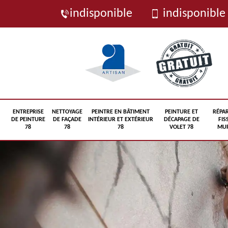
indisponible
indisponible
ENTREPRISE
NETTOYAGE
PEINTRE EN BÂTIMENT
PEINTURE ET
RÉPA
DE PEINTURE
DE FAÇADE
INTÉRIEUR ET EXTÉRIEUR
DÉCAPAGE DE
FIS
78
78
78
VOLET 78
MUR