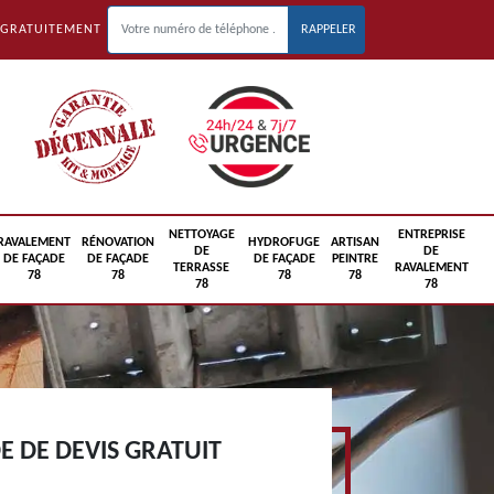
 GRATUITEMENT
NETTOYAGE
ENTREPRISE
RAVALEMENT
RÉNOVATION
HYDROFUGE
ARTISAN
DE
DE
DE FAÇADE
DE FAÇADE
DE FAÇADE
PEINTRE
TERRASSE
RAVALEMENT
78
78
78
78
78
78
 DE DEVIS GRATUIT